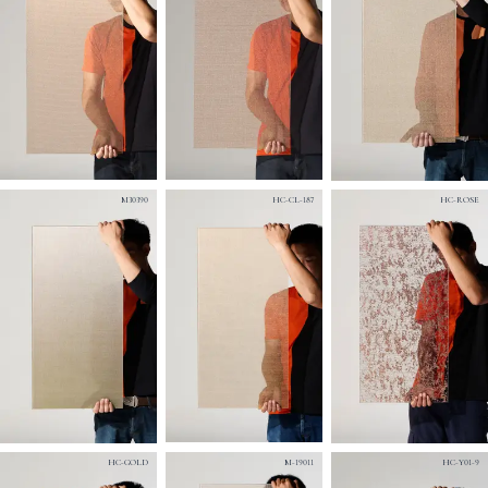
M30390
HC-CL-187
HC-ROSE
HC-GOLD
M-19011
HC-Y01-9