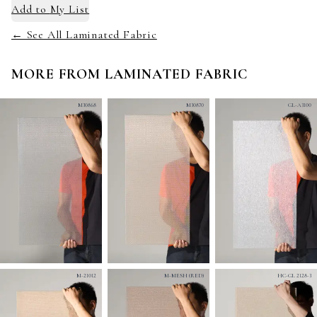
Add to
My List
← See All Laminated Fabric
MORE FROM
LAMINATED FABRIC
M30868
M30870
GL-A3100
M-21012
M-MESH (RED)
HC-GL 2128-3