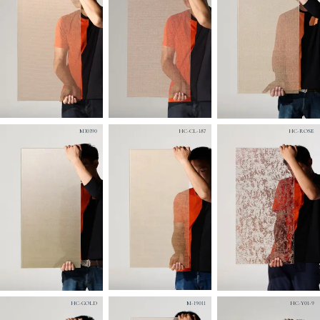
M30390
HC-CL-187
HC-ROSE
HC-GOLD
M-19011
HC-Y01-9