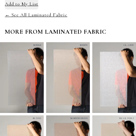
Add to
My List
← See All Laminated Fabric
MORE FROM
LAMINATED FABRIC
M30868
M30870
GL-A3100
M-21012
M-MESH (RED)
HC-GL 2128-3