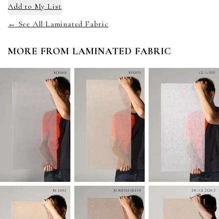
Add to
My List
← See All Laminated Fabric
MORE FROM
LAMINATED FABRIC
M30868
M30870
GL-A3100
M-21012
M-MESH (RED)
HC-GL 2128-3