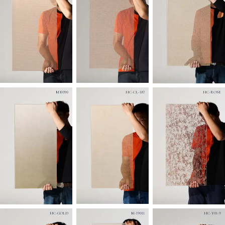
M30390
HC-CL-187
HC-ROSE
HC-GOLD
M-19011
HC-Y01-9