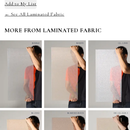
Add to
My List
← See All Laminated Fabric
MORE FROM
LAMINATED FABRIC
M30868
M30870
GL-A3100
M-21012
M-MESH (RED)
HC-GL 2128-3