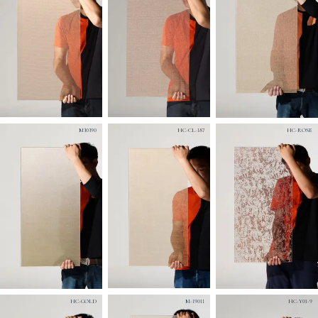
M30390
HC-CL-187
HC-ROSE
HC-GOLD
M-19011
HC-Y01-9