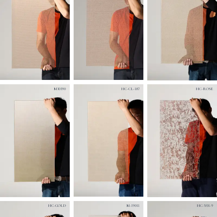
M30390
HC-CL-187
HC-ROSE
HC-GOLD
M-19011
HC-Y01-9