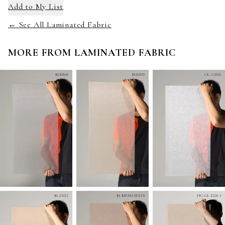
Add to
My List
← See All Laminated Fabric
MORE FROM
LAMINATED FABRIC
M30868
M30870
GL-A3100
M-21012
M-MESH (RED)
HC-GL 2128-3