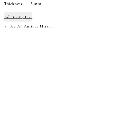
Thickness
5 mm
Add to
My List
← See All Antique Mirror