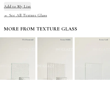
Add to
My List
← See All Texture Glass
MORE FROM
TEXTURE GLASS
TX-Diamond
Extra Pebble
Extra Grid
Extra Ribana
TL.UT-Flow
TL.UT-Burlap